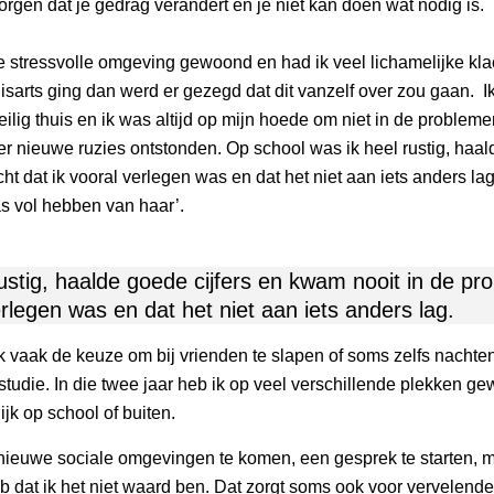
orgen dat je gedrag verandert en je niet kan doen wat nodig is.
e stressvolle omgeving gewoond en had ik veel lichamelijke klac
isarts ging dan werd er gezegd dat dit vanzelf over zou gaan. Ik 
ilig thuis en ik was altijd op mijn hoede om niet in de probleme
er nieuwe ruzies ontstonden. Op school was ik heel rustig, haal
t dat ik vooral verlegen was en dat het niet aan iets anders 
as vol hebben van haar’.
ustig, haalde goede cijfers en kwam nooit in de p
rlegen was en dat het niet aan iets anders lag.
 vaak de keuze om bij vrienden te slapen of soms zelfs nachten
 studie. In die twee jaar heb ik op veel verschillende plekken 
lijk op school of buiten.
 nieuwe sociale omgevingen te komen, een gesprek te starten, m
 dat ik het niet waard ben. Dat zorgt soms ook voor vervelende 