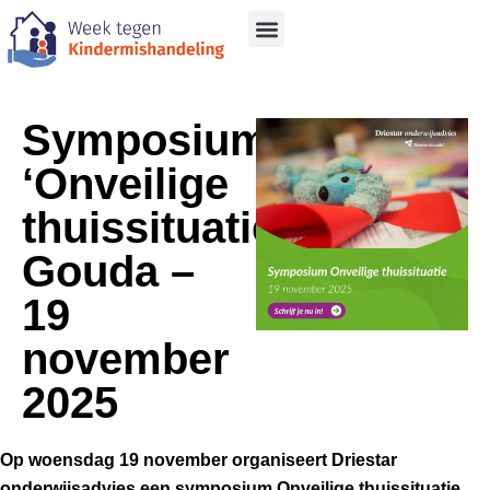
Symposium
‘Onveilige
thuissituatie’,
Gouda –
19
november
2025
Op woensdag 19 november organiseert Driestar
onderwijsadvies een symposium Onveilige thuissituatie