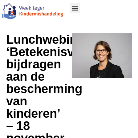
Lunchwebinar
‘Betekenisvol
bijdragen
aan de
bescherming
van
kinderen’
– 18
november