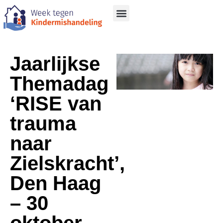
Over kindermishandeling
Jaarlijkse
Themadag
‘RISE van
trauma
naar
Zielskracht’,
Den Haag
– 30
oktober